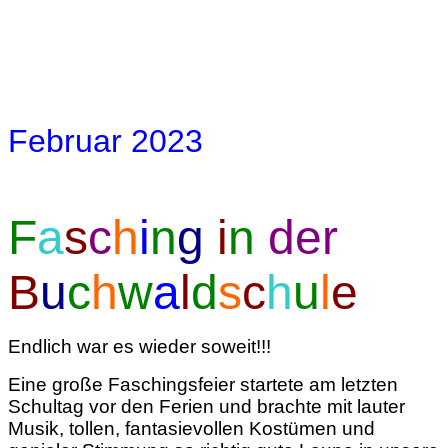
Februar 2023
F
a
s
c
h
i
n
g
i
n
der
B
u
c
h
w
a
l
d
s
c
h
u
l
e
Endlich war es wieder soweit!!!
Eine große Faschingsfeier startete am letzten
Schultag vor den Ferien und brachte mit lauter
Musik, tollen, fantasievollen Kostümen und