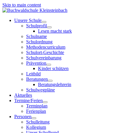
Skip to main content
Unsere Schule
Schulprofil
Lesen macht stark
Schulname
Schulordnung
Methodencurriculum
Schulort-Geschichte
Schulvereinbarung
Prävention
Kinder schützen
Leitbild
Beratungen
Beratungslehrerin
Schulwegpläne
Aktuelles
Termine/Ferien
Terminplan
Ferienplan
Personen
Schulleitung
Kollegium
Unser Schulhund