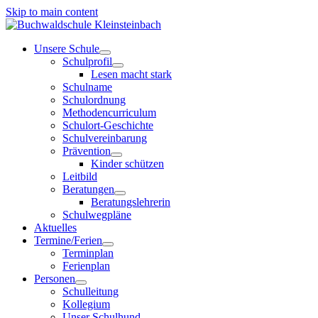
Skip to main content
Unsere Schule
Schulprofil
Lesen macht stark
Schulname
Schulordnung
Methodencurriculum
Schulort-Geschichte
Schulvereinbarung
Prävention
Kinder schützen
Leitbild
Beratungen
Beratungslehrerin
Schulwegpläne
Aktuelles
Termine/Ferien
Terminplan
Ferienplan
Personen
Schulleitung
Kollegium
Unser Schulhund