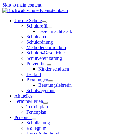
Skip to main content
Unsere Schule
Schulprofil
Lesen macht stark
Schulname
Schulordnung
Methodencurriculum
Schulort-Geschichte
Schulvereinbarung
Prävention
Kinder schützen
Leitbild
Beratungen
Beratungslehrerin
Schulwegpläne
Aktuelles
Termine/Ferien
Terminplan
Ferienplan
Personen
Schulleitung
Kollegium
Unser Schulhund